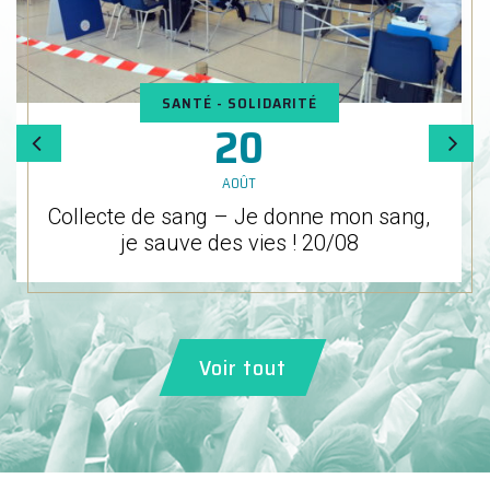
SANTÉ - SOLIDARITÉ
20
Le
AOÛT
Collecte de sang – Je donne mon sang,
je sauve des vies ! 20/08
Voir tout