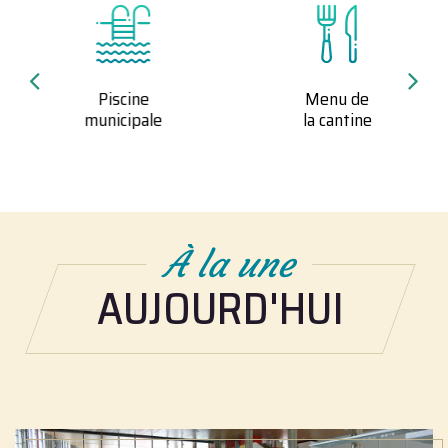
Piscine
Menu de
municipale
la cantine
À la une
AUJOURD'HUI