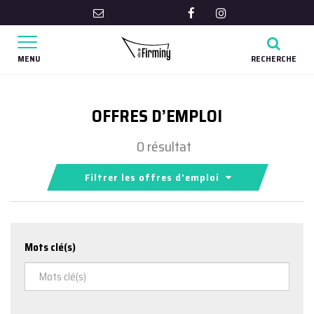
Gestion des traceurs
Lien
Lien
vers
vers
Aller
Aller
le
le
à
à
MENU
RECHERCHE
compte
compte
la
la
recher
Facebook
Instagram
navigation
OFFRES D’EMPLOI
0 résultat
Filtrer les offres d'emploi
Mots clé(s)