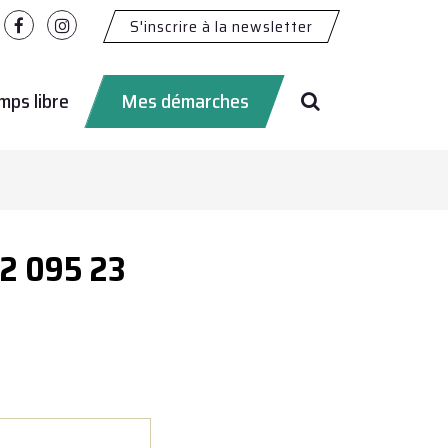
S'inscrire à la newsletter
Lien
Lien
vers
vers
le
le
Recherche
compte
compte
ps libre
Mes démarches
Facebook
Instagram
2 095 23