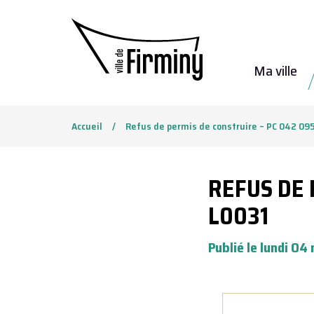
Gestion des traceurs
Ma ville
Accueil
Refus de permis de construire – PC 042 09
REFUS DE 
L0031
Publié le lundi 0