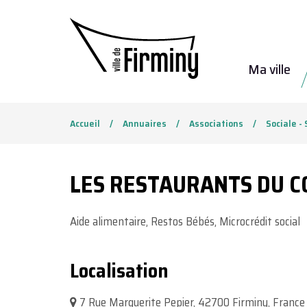
Gestion des traceurs
Ma ville
Accueil
Annuaires
Associations
Sociale - 
LES RESTAURANTS DU 
Aide alimentaire, Restos Bébés, Microcrédit social
Localisation
7 Rue Marguerite Pepier, 42700 Firminy, France