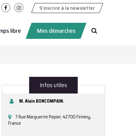
S'inscrire à la newsletter
Lien
Lien
vers
vers
le
le
Recherche
compte
compte
ps libre
Mes démarches
Facebook
Instagram
Infos utiles
M. Alain BONCOMPAIN.
7 Rue Marguerite Pepier, 42700 Firminy,
France