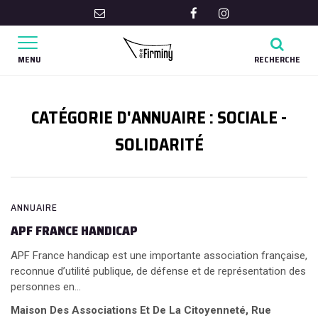
Gestion des traceurs
Lien
Lien
vers
vers
Aller
Aller
le
le
à
à
MENU
RECHERCHE
compte
compte
la
la
recher
Facebook
Instagram
navigation
CATÉGORIE D'ANNUAIRE :
SOCIALE -
SOLIDARITÉ
ANNUAIRE
APF FRANCE HANDICAP
APF France handicap est une importante association française,
reconnue d’utilité publique, de défense et de représentation des
personnes en...
Maison Des Associations Et De La Citoyenneté, Rue